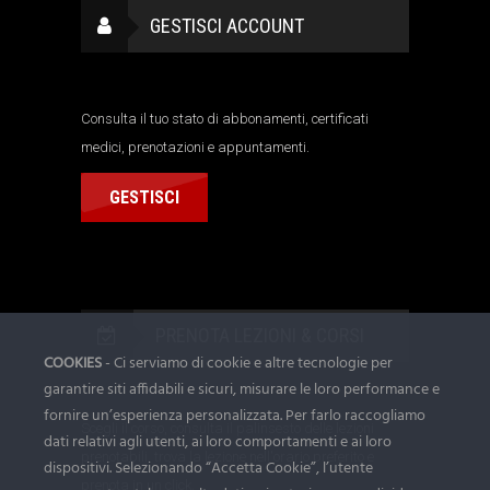
GESTISCI ACCOUNT
Consulta il tuo stato di abbonamenti, certificati
medici, prenotazioni e appuntamenti.
GESTISCI
PRENOTA LEZIONI & CORSI
COOKIES
- Ci serviamo di cookie e altre tecnologie per
garantire siti affidabili e sicuri, misurare le loro performance e
fornire un’esperienza personalizzata. Per farlo raccogliamo
Scegli il corso, consulta il palinsesto delle lezioni
dati relativi agli utenti, ai loro comportamenti e ai loro
prenotabili, trova la lezione nell'orario preferito e
dispositivi. Selezionando “Accetta Cookie”, l’utente
prenota in un click.